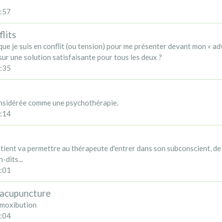
:57
lits
que je suis en conflit (ou tension) pour me présenter devant mon « 
ur une solution satisfaisante pour tous les deux ?
:35
onsidérée comme une psychothérapie.
:14
tient va permettre au thérapeute d'entrer dans son subconscient, de 
-dits...
:01
l'acupuncture
a moxibution
:04