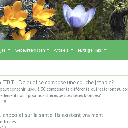
tjes
Gebeurtenissen
Artikels
Nuttige links
ol,TBT... De quoi se compose une couche jetable?
peut contenir jusqu'à 50 composants différents, qui resteront au co
 réllement nocif pour nos chères petites têtes blondes?
:58
u chocolat sur la santé: Ils existent vraiment
 ardennes
:22