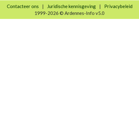
Contacteer ons
|
Juridische kennisgeving
|
Privacybeleid
1999-2026 © Ardennes-Info v5.0