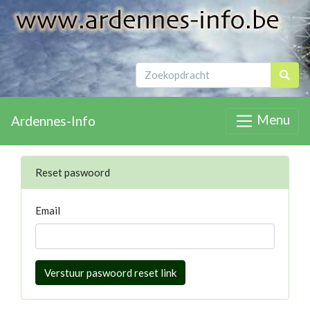
Menu
Ardennes-Info
Reset paswoord
Email
Verstuur paswoord reset link